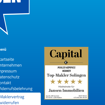
enü
tartseite
nternehmen
mpressum
atenschutz
ontakt
iderrufsbelehrung
Maklervertrag
widerrufen