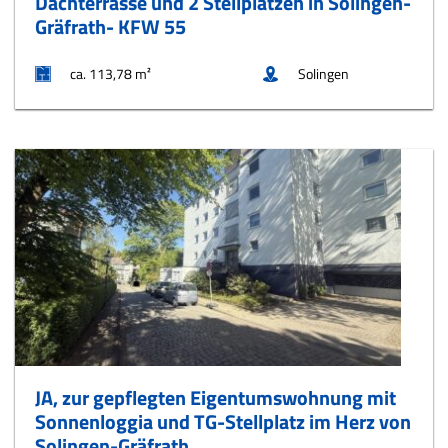
Dachterrasse und 2 Stellplätzen in Solingen-
Gräfrath- KFW 55
ca. 113,78 m²
Solingen
JA, zur gepflegten Eigentumswohnung mit
Sonnenloggia und TG-Stellplatz im Herz von
Solingen-Gräfrath