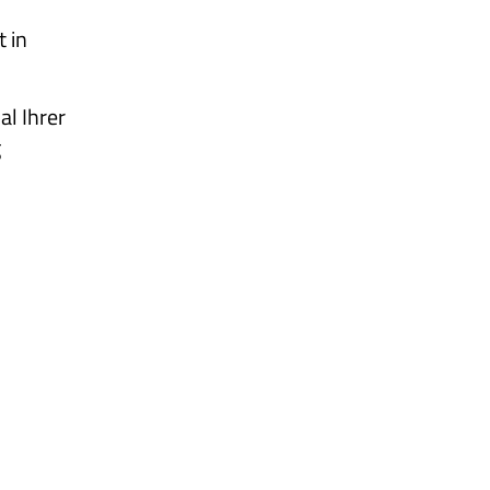
 in
al Ihrer
g