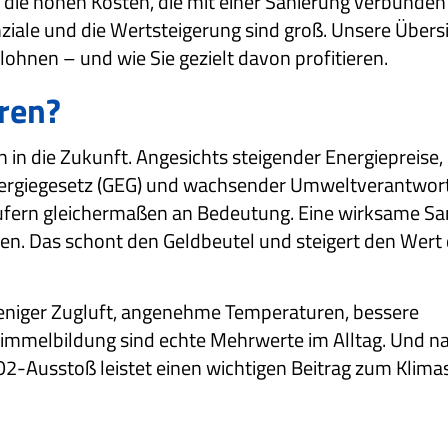
 die hohen Kosten, die mit einer Sanierung verbunden 
ziale und die Wertsteigerung sind groß. Unsere Übers
ohnen – und wie Sie gezielt davon profitieren.
ren?
on in die Zukunft. Angesichts steigender Energiepreise,
nergiegesetz (GEG) und wachsender Umweltverantwor
fern gleichermaßen an Bedeutung. Eine wirksame Sa
en. Das schont den Geldbeutel und steigert den Wert 
niger Zugluft, angenehme Temperaturen, bessere
chimmelbildung sind echte Mehrwerte im Alltag. Und na
CO2-Ausstoß leistet einen wichtigen Beitrag zum Klima