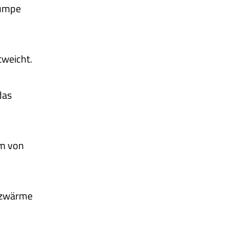
pumpe
tweicht.
das
rm von
eizwärme